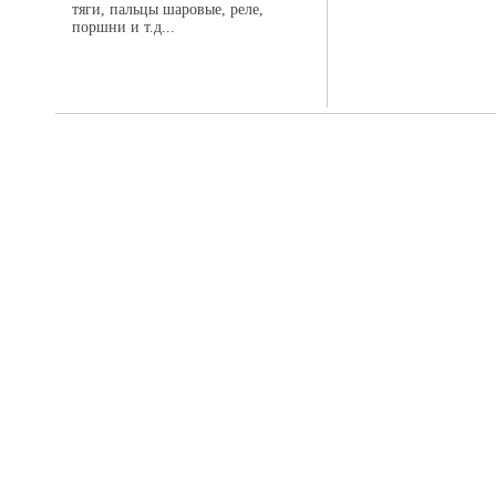
тяги, пальцы шаровые, реле,
поршни и т.д...